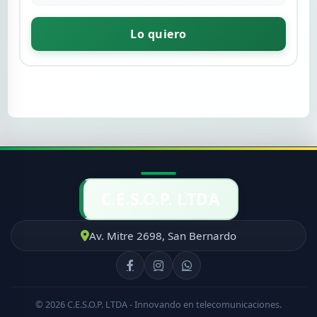
Lo quiero
C.E.S.O.P. LTDA
Av. Mitre 2698, San Bernardo
© 2026 C.E.S.O.P. LTDA - Innovando en telecomunicaciones.